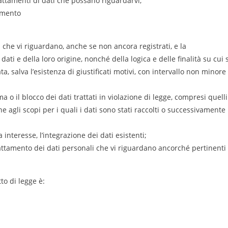
attamenti di dati che possano riguardarvi;
tamento
 che vi riguardano, anche se non ancora registrati, e la
ti e della loro origine, nonché della logica e delle finalità su cui s
a, salva l’esistenza di giustificati motivi, con intervallo non minore
 o il blocco dei dati trattati in violazione di legge, compresi quelli
e agli scopi per i quali i dati sono stati raccolti o successivamente
 interesse, l’integrazione dei dati esistenti;
trattamento dei dati personali che vi riguardano ancorché pertinenti
to di legge è: