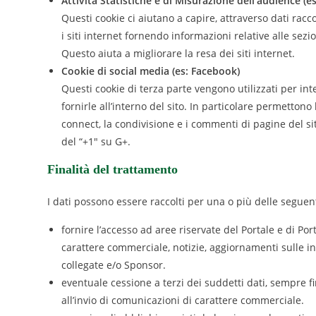
Attività Statistiche e di Misurazione dell’audience (e
Questi cookie ci aiutano a capire, attraverso dati rac
i siti internet fornendo informazioni relative alle sezi
Questo aiuta a migliorare la resa dei siti internet.
Cookie di social media (es: Facebook)
Questi cookie di terza parte vengono utilizzati per int
fornirle all’interno del sito. In particolare permettono
connect, la condivisione e i commenti di pagine del sit
del “+1″ su G+.
Finalità del trattamento
I dati possono essere raccolti per una o più delle seguenti
fornire l’accesso ad aree riservate del Portale e di Port
carattere commerciale, notizie, aggiornamenti sulle ini
collegate e/o Sponsor.
eventuale cessione a terzi dei suddetti dati, sempre f
all’invio di comunicazioni di carattere commerciale.