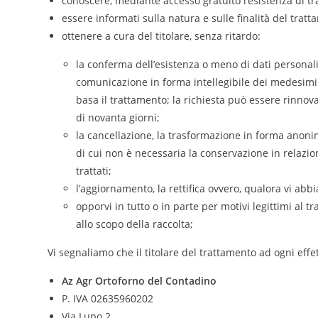
conoscere, mediante accesso gratuito l’esistenza di tr
essere informati sulla natura e sulle finalità del trat
ottenere a cura del titolare, senza ritardo:
la conferma dell’esistenza o meno di dati personali
comunicazione in forma intellegibile dei medesimi da
basa il trattamento; la richiesta può essere rinnovat
di novanta giorni;
la cancellazione, la trasformazione in forma anonima
di cui non è necessaria la conservazione in relazion
trattati;
l’aggiornamento, la rettifica ovvero, qualora vi abbia
opporvi in tutto o in parte per motivi legittimi al 
allo scopo della raccolta;
Vi segnaliamo che il titolare del trattamento ad ogni effet
Az Agr Ortoforno del Contadino
P. IVA
02635960202
Via Lupo 2