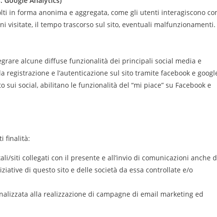
s: Google Analytics)
colti in forma anonima e aggregata, come gli utenti interagiscono co
oni visitate, il tempo trascorso sul sito, eventuali malfunzionamenti.
egrare alcune diffuse funzionalità dei principali social media e
 la registrazione e l’autenticazione sul sito tramite facebook e googl
o sui social, abilitano le funzionalità del “mi piace” su Facebook e
 finalità:
ali/siti collegati con il presente e all’invio di comunicazioni anche d
ziative di questo sito e delle società da essa controllate e/o
inalizzata alla realizzazione di campagne di email marketing ed